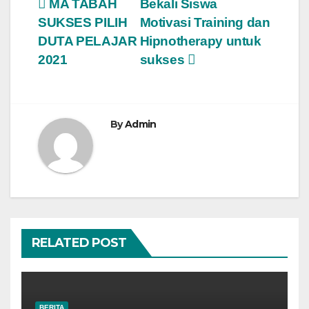
Post
MA TABAH
Bekali Siswa
SUKSES PILIH
Motivasi Training dan
navigation
DUTA PELAJAR
Hipnotherapy untuk
2021
sukses
By
Admin
RELATED POST
BERITA