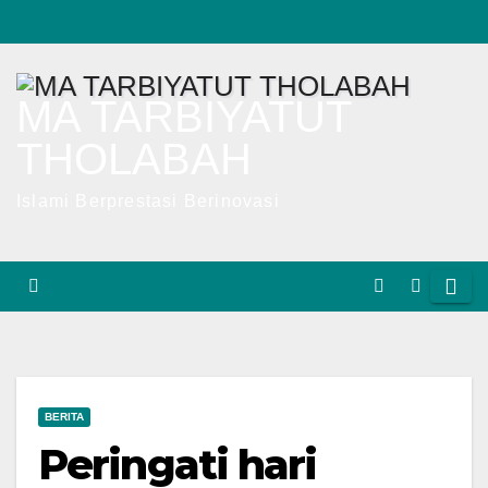
Skip
to
content
MA TARBIYATUT
THOLABAH
Islami Berprestasi Berinovasi
BERITA
Peringati hari