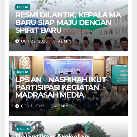
BERITA
RESMI DILANTIK, KEPALA MA
BARU SIAP MAJU DENGAN
SPIRIT BARU
OCT 22, 2025
ADMIN
BERITA
LPS AN – NASHIHAH IKUT
PARTISIPASI KEGIATAN
MADRASAH MEDIA
FEB 7, 2025
ADMIN
GALERI
Pelantikan Ambalan