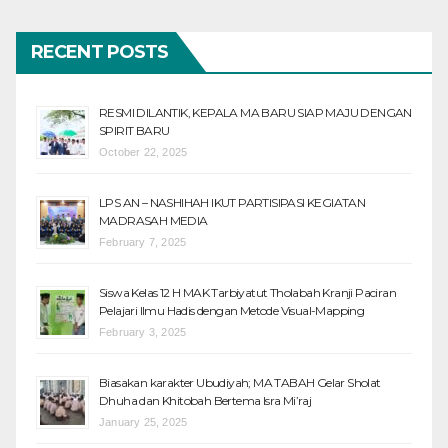
RECENT POSTS
RESMI DILANTIK, KEPALA MA BARU SIAP MAJU DENGAN
SPIRIT BARU
October 22, 2025
LPS AN – NASHIHAH IKUT PARTISIPASI KEGIATAN
MADRASAH MEDIA
February 7, 2025
Siswa Kelas 12 H MAK Tarbiyatut Tholabah Kranji Paciran
Pelajari Ilmu Hadis dengan Metode Visual-Mapping
February 3, 2025
Biasakan karakter Ubudiyah; MA TABAH Gelar Sholat
Dhuha dan Khitobah Bertema Isra Mi’raj
January 25, 2025