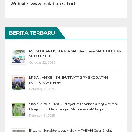
Website:
www.matabah.sch.id
BERITA TERBARU
RESMI DILANTIK, KEPALA MA BARU SIAP MAJU DENGAN
SPIRIT BARU
October 22, 2025
LPS AN – NASHIHAH IKUT PARTISIPASI KEGIATAN
MADRASAH MEDIA
February 7, 2025
Siswa Kelas 12 H MAK Tarbiyatut Tholabah Kranji Paciran
Pelajari Ilmu Hadis dengan Metode Visual-Mapping
February 3, 2025
Biasakan karakter Ubudiyah; MA TABAH Gelar Sholat