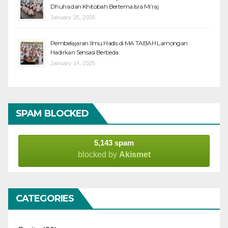
Dhuha dan Khitobah Bertema Isra Mi’raj
January 25, 2025
Pembelajaran Ilmu Hadis di MA TABAH Lamongan
Hadirkan Sensasi Berbeda
January 14, 2025
SPAM BLOCKED
5,143 spam
blocked by
Akismet
CATEGORIES