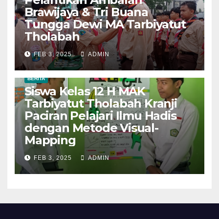
Brawijaya & Tri Buana
Tungga Dewi MA Tarbiyatut
Tholabah
FEB 3, 2025
ADMIN
BERITA
Siswa Kelas 12 H MAK
Tarbiyatut Tholabah Kranji
Paciran Pelajari Ilmu Hadis
dengan Metode Visual-
Mapping
FEB 3, 2025
ADMIN