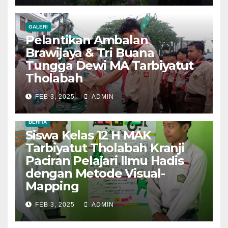
GALERI
Pelantikan Ambalan
Brawijaya & Tri Buana
Tungga Dewi MA Tarbiyatut
Tholabah
FEB 3, 2025
ADMIN
BERITA
Siswa Kelas 12 H MAK
Tarbiyatut Tholabah Kranji
Paciran Pelajari Ilmu Hadis
dengan Metode Visual-
Mapping
FEB 3, 2025
ADMIN