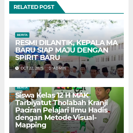
RELATED POST
BERITA
RESMI DILANTIK, KEPALA MA
BARU SIAP MAJU DENGAN
SPIRIT BARU
OCT 22, 2025
ADMIN
BERITA
Siswa Kelas 12 H MAK
Tarbiyatut Tholabah Kranji
Paciran Pelajari Ilmu Hadis
dengan Metode Visual-
Mapping