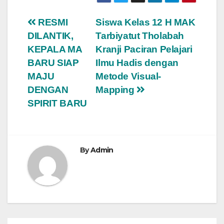
Post
RESMI
Siswa Kelas 12 H MAK
DILANTIK,
Tarbiyatut Tholabah
navigation
KEPALA MA
Kranji Paciran Pelajari
BARU SIAP
Ilmu Hadis dengan
MAJU
Metode Visual-
DENGAN
Mapping
SPIRIT BARU
By
Admin