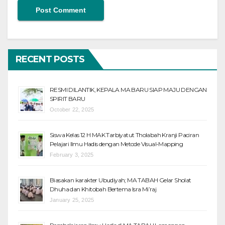
RECENT POSTS
RESMI DILANTIK, KEPALA MA BARU SIAP MAJU DENGAN
SPIRIT BARU
October 22, 2025
Siswa Kelas 12 H MAK Tarbiyatut Tholabah Kranji Paciran
Pelajari Ilmu Hadis dengan Metode Visual-Mapping
February 3, 2025
Biasakan karakter Ubudiyah; MA TABAH Gelar Sholat
Dhuha dan Khitobah Bertema Isra Mi’raj
January 25, 2025