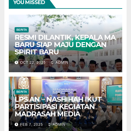
YOU MISSED
BERITA
RESMI DILANTIK, KEPALA MA
BARU SIAP MAJU DENGAN
SPIRIT BARU
OCT 22, 2025
ADMIN
BERITA
LPS AN – NASHIHAH IKUT
PARTISIPASI KEGIATAN
MADRASAH MEDIA
FEB 7, 2025
ADMIN