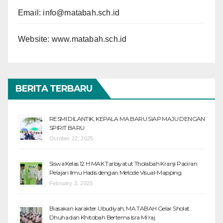
Email:
info@matabah.sch.id
Website:
www.matabah.sch.id
BERITA TERBARU
RESMI DILANTIK, KEPALA MA BARU SIAP MAJU DENGAN
SPIRIT BARU
October 22, 2025
Siswa Kelas 12 H MAK Tarbiyatut Tholabah Kranji Paciran
Pelajari Ilmu Hadis dengan Metode Visual-Mapping
February 3, 2025
Biasakan karakter Ubudiyah; MA TABAH Gelar Sholat
Dhuha dan Khitobah Bertema Isra Mi’raj