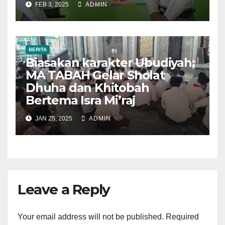
FEB 3, 2025
ADMIN
BERITA
Biasakan karakter Ubudiyah;
MA TABAH Gelar Sholat
Dhuha dan Khitobah
Bertema Isra Mi’raj
JAN 25, 2025
ADMIN
Leave a Reply
Your email address will not be published.
Required