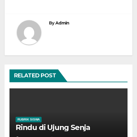
navigation
By
Admin
RELATED POST
RUBRIK SISWA
Rindu di Ujung Senja