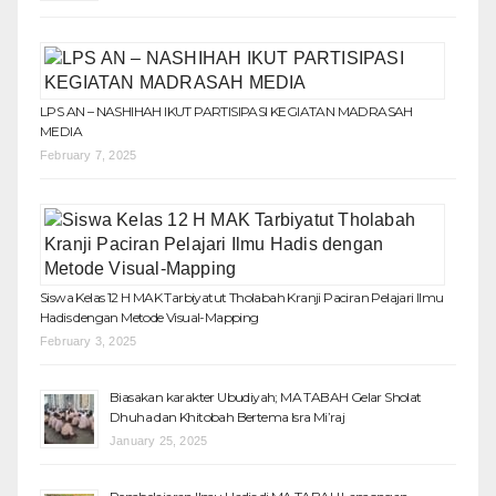
LPS AN – NASHIHAH IKUT PARTISIPASI KEGIATAN MADRASAH
MEDIA
February 7, 2025
Siswa Kelas 12 H MAK Tarbiyatut Tholabah Kranji Paciran Pelajari Ilmu
Hadis dengan Metode Visual-Mapping
February 3, 2025
Biasakan karakter Ubudiyah; MA TABAH Gelar Sholat
Dhuha dan Khitobah Bertema Isra Mi’raj
January 25, 2025