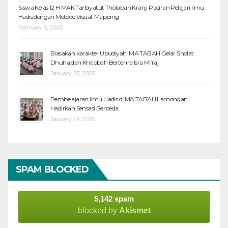
Siswa Kelas 12 H MAK Tarbiyatut Tholabah Kranji Paciran Pelajari Ilmu
Hadis dengan Metode Visual-Mapping
February 3, 2025
Biasakan karakter Ubudiyah; MA TABAH Gelar Sholat
Dhuha dan Khitobah Bertema Isra Mi’raj
January 25, 2025
Pembelajaran Ilmu Hadis di MA TABAH Lamongan
Hadirkan Sensasi Berbeda
January 14, 2025
SPAM BLOCKED
5,142 spam
blocked by
Akismet