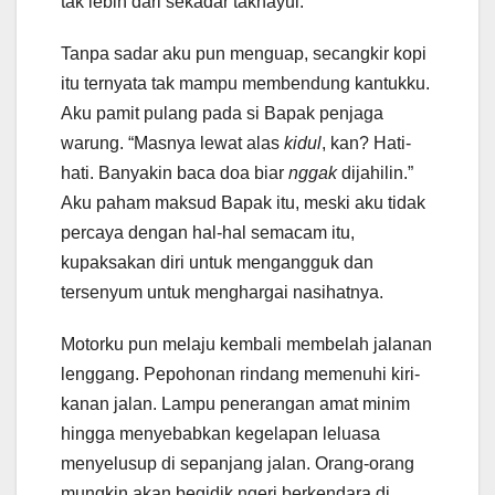
tak lebih dari sekadar takhayul.
Tanpa sadar aku pun menguap, secangkir kopi
itu ternyata tak mampu membendung kantukku.
Aku pamit pulang pada si Bapak penjaga
warung. “Masnya lewat alas
kidul
, kan? Hati-
hati. Banyakin baca doa biar
nggak
dijahilin.”
Aku paham maksud Bapak itu, meski aku tidak
percaya dengan hal-hal semacam itu,
kupaksakan diri untuk mengangguk dan
tersenyum untuk menghargai nasihatnya.
Motorku pun melaju kembali membelah jalanan
lenggang. Pepohonan rindang memenuhi kiri-
kanan jalan. Lampu penerangan amat minim
hingga menyebabkan kegelapan leluasa
menyelusup di sepanjang jalan. Orang-orang
mungkin akan begidik ngeri berkendara di